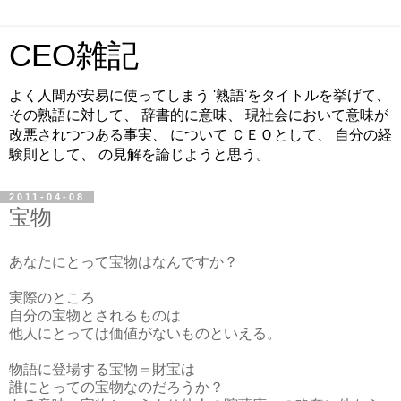
CEO雑記
よく人間が安易に使ってしまう '熟語'をタイトルを挙げて、
その熟語に対して、 辞書的に意味、 現社会において意味が
改悪されつつある事実、 について ＣＥＯとして、 自分の経
験則として、 の見解を論じようと思う。
2011-04-08
宝物
あなたにとって宝物はなんですか？
実際のところ
自分の宝物とされるものは
他人にとっては価値がないものといえる。
物語に登場する宝物＝財宝は
誰にとっての宝物なのだろうか？