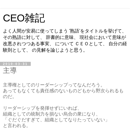
CEO雑記
よく人間が安易に使ってしまう '熟語'をタイトルを挙げて、
その熟語に対して、 辞書的に意味、 現社会において意味が
改悪されつつある事実、 について ＣＥＯとして、 自分の経
験則として、 の見解を論じようと思う。
2010-03-31
主導
主導権としてのリーダーシップってなんだろう。
あってもなくても責任感のないものどもから野次られるも
のだ。
リーダーシップを発揮せずにいれば、
組織としての統制力を損ない烏合の衆になり、
「ぐだぐだすぎて、組織としてなりたっていない」
と言われる。