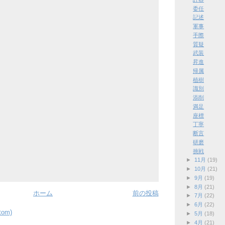
委任
記述
軍事
手際
質疑
武装
昇進
帰属
植樹
識別
添削
満足
座標
丁寧
断言
研磨
挑戦
►
11月
(19)
►
10月
(21)
►
9月
(19)
►
8月
(21)
ホーム
前の投稿
►
7月
(22)
►
6月
(22)
om)
►
5月
(18)
►
4月
(21)