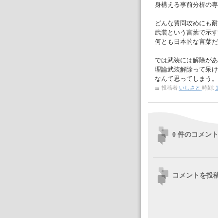
身構える事前分析の専
どんな質問攻めにも耐
武装という言葉で示す
何とも日本的な言葉だ
では武装には解除があ
理論武装解除って呆け
なんて思ってしまう。
投稿者
いしさと
時刻:
1
0 件のコメント
コメントを投