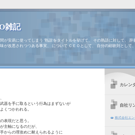
EO雑記
間が安易に使ってしまう '熟語'をタイトルを挙げて、 その熟語に対して、 辞
味が改悪されつつある事実、 について ＣＥＯとして、 自分の経験則として
カレン
、
武器を手に取るという行為はまずないが
自社リ
よくつかわれる。
株式会社エン
の表現だと思う。
が主軸になるのだが、
手からの理攻めに耐えられるように