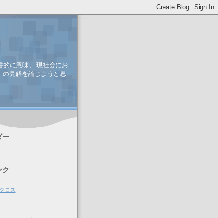
書的に意味、 現社会にお
、 の見解を論じようと思
ダー
ンク
クロス