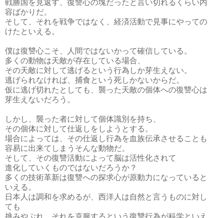
戦勝国を見返す、復讐心の塊だったと言い切れるくらい内
容ばかりだ。
そして、それを戦争ではなく、経済活動で見事にやっての
けたといえる。
僕は復讐心こそ、人間ではないかって確信している。
多くの動物は天敵が存在している場合、
その天敵に対して逃げるという行為しか芽生えない。
逃げられなければ、捕食という死しかないからだ。
仮に逃げ切れたとしても、襲った天敵の個体への復讐心は
芽生えないだろう。
しかし、襲った者に対して個体識別を持ち、
その個体に対して仕返しをしようとする。
場合によっては、その仕返し行為を血族伝承させることも
容易に出来てしまうそんな動物だ。
そして、その復讐活動によって脳は活性化されて
進化していくものではないだろうか？
多くの技術革新は復讐への探求心が原動力になっていると
いえる。
日本人は調和を求めるが、西洋人は自然と言うものに対し
ても
挑みやぶれ、それを克服するという復讐行為が科学といえ