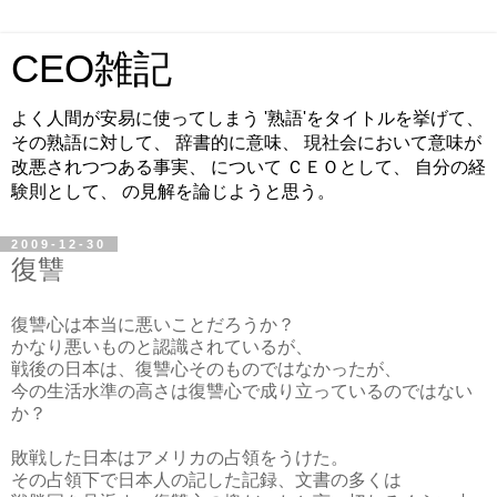
CEO雑記
よく人間が安易に使ってしまう '熟語'をタイトルを挙げて、
その熟語に対して、 辞書的に意味、 現社会において意味が
改悪されつつある事実、 について ＣＥＯとして、 自分の経
験則として、 の見解を論じようと思う。
2009-12-30
復讐
復讐心は本当に悪いことだろうか？
かなり悪いものと認識されているが、
戦後の日本は、復讐心そのものではなかったが、
今の生活水準の高さは復讐心で成り立っているのではない
か？
敗戦した日本はアメリカの占領をうけた。
その占領下で日本人の記した記録、文書の多くは