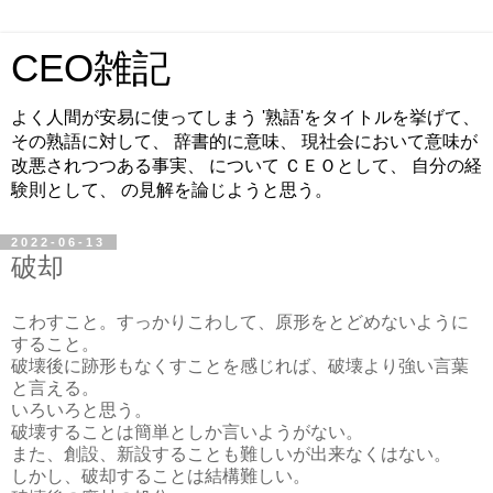
CEO雑記
よく人間が安易に使ってしまう '熟語'をタイトルを挙げて、
その熟語に対して、 辞書的に意味、 現社会において意味が
改悪されつつある事実、 について ＣＥＯとして、 自分の経
験則として、 の見解を論じようと思う。
2022-06-13
破却
こわすこと。すっかりこわして、原形をとどめないように
すること。
破壊後に跡形もなくすことを感じれば、破壊より強い言葉
と言える。
いろいろと思う。
破壊することは簡単としか言いようがない。
また、創設、新設することも難しいが出来なくはない。
しかし、破却することは結構難しい。