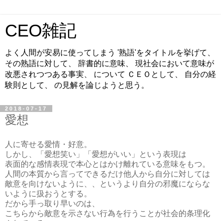
CEO雑記
よく人間が安易に使ってしまう '熟語'をタイトルを挙げて、
その熟語に対して、 辞書的に意味、 現社会において意味が
改悪されつつある事実、 について ＣＥＯとして、 自分の経
験則として、 の見解を論じようと思う。
2018-07-17
愛想
人に寄せる愛情・好意。
しかし、「愛想笑い」「愛想がいい」という表現は
表面的な感情表現で本心とはかけ離れている意味をもつ。
人間の本質から言ってできるだけ他人から自分に対しては
敵意を向けないように、、というより自分の邪魔にならな
いように扱おうとする。
だから手っ取り早いのは、
こちらから敵意を示さない行為を行うことが社会的条理化