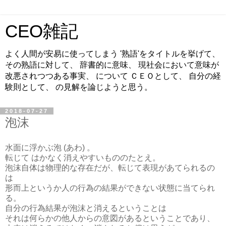
CEO雑記
よく人間が安易に使ってしまう '熟語'をタイトルを挙げて、
その熟語に対して、 辞書的に意味、 現社会において意味が
改悪されつつある事実、 について ＣＥＯとして、 自分の経
験則として、 の見解を論じようと思う。
2018-07-27
泡沫
水面に浮かぶ泡 (あわ) 。
転じて はかなく消えやすいもののたとえ。
泡沫自体は物理的な存在だが、転じて表現があてられるの
は
形而上というか人の行為の結果ができない状態に当てられ
る。
自分の行為結果が泡沫と消えるということは
それは何らかの他人からの意図があるということであり、