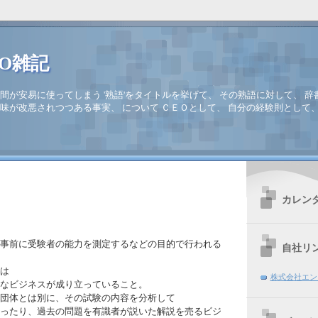
EO雑記
間が安易に使ってしまう '熟語'をタイトルを挙げて、 その熟語に対して、 辞
味が改悪されつつある事実、 について ＣＥＯとして、 自分の経験則として
カレン
事前に受験者の能力を測定するなどの目的で行われる
自社リ
は
株式会社エン
なビジネスが成り立っていること。
団体とは別に、その試験の内容を分析して
ったり、過去の問題を有識者が説いた解説を売るビジ