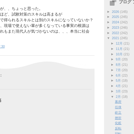
ブログ
が、、ちょっと思った。
►
2026
(145)
ほど、試験対策のスキルは高まるが
►
2025
(245)
で得られるスキルとは別のスキルになっていないか？
►
2024
(242)
、現場で使えない輩が多くなっている事実の根源は
►
2023
(246)
れもまた現代人が気づかないのは、、、本当に社会
►
2022
(242)
▼
2021
(245)
►
12月
(21)
:30
►
11月
(21)
►
10月
(21)
►
9月
(20)
►
8月
(21)
►
7月
(20)
:
►
6月
(22)
►
5月
(18)
►
4月
(21)
►
3月
(23)
▼
2月
(18)
稿
幕府
任侠
屹立
挫折
化粧
反転
回転