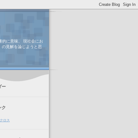
書的に意味、 現社会にお
、 の見解を論じようと思
ダー
ンク
クロス