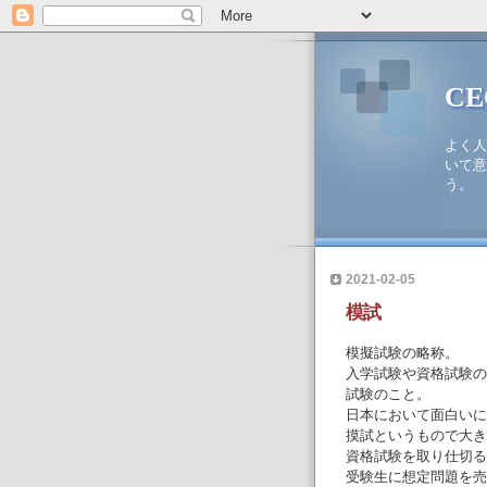
C
よく人
いて意
う。
2021-02-05
模試
模擬試験の略称。
入学試験や資格試験の
試験のこと。
日本において面白いに
摸試というもので大き
資格試験を取り仕切る
受験生に想定問題を売