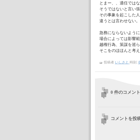
とまー、、適任ではな
そうではないと言い張
その事象を起こした人
違うとは言わせない。
急務にならないように
場合によっては影響範
越権行為、策謀を巡ら
そこをのほほんと考え
投稿者
いしさと
時刻:
6
0 件のコメント
コメントを投