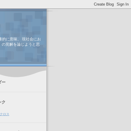
書的に意味、 現社会にお
、 の見解を論じようと思
ダー
ンク
クロス