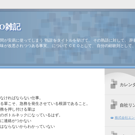
EO雑記
間が安易に使ってしまう '熟語'をタイトルを挙げて、 その熟語に対して、 辞
味が改悪されつつある事実、 について ＣＥＯとして、 自分の経験則として
カレン
なければならない仕事。
る輩こそ、急務を発生させている根源であること。
自社リ
務を押し付ける輩は
のボトルネックになっているはず。
株式会社エン
に連絡がつかない
はならないからわかっていない