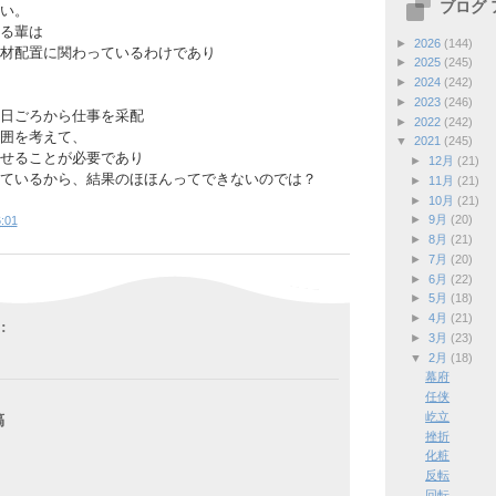
ブログ
い。
る輩は
►
2026
(144)
材配置に関わっているわけであり
►
2025
(245)
►
2024
(242)
►
2023
(246)
日ごろから仕事を采配
►
2022
(242)
囲を考えて、
▼
2021
(245)
せることが必要であり
►
12月
(21)
ているから、結果のほほんってできないのでは？
►
11月
(21)
►
10月
(21)
►
9月
(20)
:01
►
8月
(21)
►
7月
(20)
►
6月
(22)
►
5月
(18)
►
4月
(21)
:
►
3月
(23)
▼
2月
(18)
幕府
任侠
屹立
稿
挫折
化粧
反転
回転