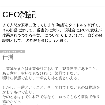
CEO雑記
よく人間が安易に使ってしまう '熟語'をタイトルを挙げて、
その熟語に対して、 辞書的に意味、 現社会において意味が
改悪されつつある事実、 について ＣＥＯとして、 自分の経
験則として、 の見解を論じようと思う。
2015-06-19
仕掛
工業簿記または企業会計において、製造途中にあること。
ある意味、材料でもなければ、製品でもない。
曖昧な状態であり、一瞬あり得る姿といえる。
しかし、一瞬ということ、そして何でもないものは物議を
かもすものであり、
そのときはすでに材料ではなく、買ってもらう前提で作り
始めたから