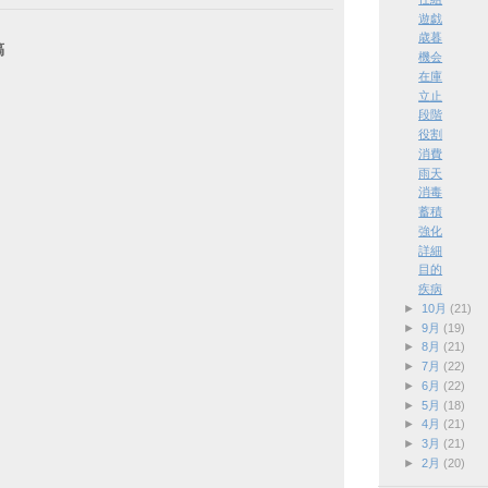
遊戯
歳暮
稿
機会
在庫
立止
段階
役割
消費
雨天
消毒
蓄積
強化
詳細
目的
疾病
►
10月
(21)
►
9月
(19)
►
8月
(21)
►
7月
(22)
►
6月
(22)
►
5月
(18)
►
4月
(21)
►
3月
(21)
►
2月
(20)