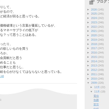
ブログ
りして、
►
2026
(145)
がるので、
►
2025
(245)
ど経済が回ると思っている。
►
2024
(242)
►
2023
(246)
価格破壊という言葉が蔓延しているが、
►
2022
(242)
るマネーサプライの低下が
►
2021
(245)
な？って思うことはある。
►
2020
(241)
►
2019
(240)
ったり、
►
2018
(245)
の欲しいものを買う
►
2017
(247)
►
2016
(244)
ろか、
►
2015
(241)
会貢献だと思う
►
2014
(242)
めることも
►
2013
(243)
仕事だと思うし、
►
2012
(249)
給を心がけなくてはならないと思っている。
►
2011
(246)
:48
►
2010
(246)
▼
2009
(226)
►
12月
(22)
▼
11月
(19)
電信
:
包囲
苦労
仕組