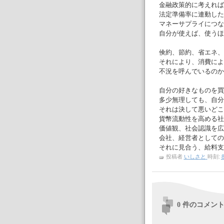
金融政策的に考えれば
法定準備率に連動した
マネーサプライにつな
自分が使えば、使うほ
倹約、節約、省エネ、
それにより、消費によ
不況を呼んでいるのか
自分の好きなものを買
多少無理しても、自分
それは決して悪いどこ
貨幣流動性を高める社
価値観、社会認識を広
会社、経営者としての
それに見合う、給料支
投稿者
いしさと
時刻:
8
0 件のコメント