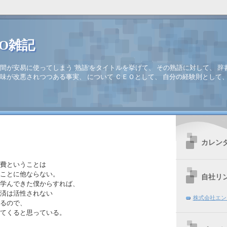
EO雑記
間が安易に使ってしまう '熟語'をタイトルを挙げて、 その熟語に対して、 辞
味が改悪されつつある事実、 について ＣＥＯとして、 自分の経験則として
カレン
費ということは
ことに他ならない。
自社リ
学んできた僕からすれば、
済は活性されない
株式会社エン
るので、
てくると思っている。