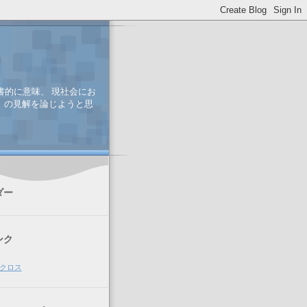
書的に意味、 現社会にお
、 の見解を論じようと思
ダー
ンク
クロス