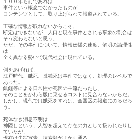
１００年も前であれば、
事件という概念でなかったものが
コンテンツとして、取り上げられて報道されている。
正確な情報が取れないからこそ、
断定はできないが、人口と現在事件とされる事象の割合は
そう変わらないと思う。
ただ、その事件について、情報伝播の速度、解明の論理性
は
全く異なる勢いで現代社会に現れている。
例をあげれば、
江戸時代、餓死、孤独死は事件ではなく、処理のレベルで
あった。
飢饉等による日常性や死因の主流だったし、
そのことをかわら版に乗せるコストに見合わないからだ。
しかし、現代では餓死をすれば、全国区の報道にのるだろ
う。
死体なき消息不明は
神隠しという、人智を超えて存在の力として扱われたりし
ていたが、
現在は失踪宣告、捜索願がまかり通る。