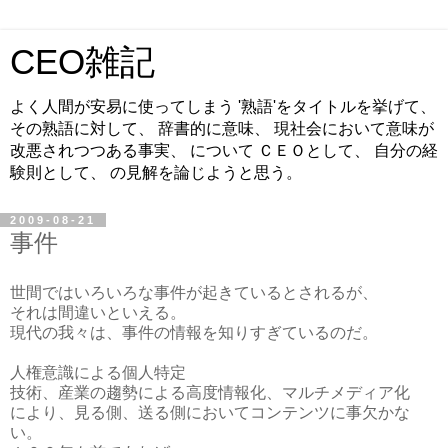
CEO雑記
よく人間が安易に使ってしまう '熟語'をタイトルを挙げて、
その熟語に対して、 辞書的に意味、 現社会において意味が
改悪されつつある事実、 について ＣＥＯとして、 自分の経
験則として、 の見解を論じようと思う。
2009-08-21
事件
世間ではいろいろな事件が起きているとされるが、
それは間違いといえる。
現代の我々は、事件の情報を知りすぎているのだ。
人権意識による個人特定
技術、産業の趨勢による高度情報化、マルチメディア化
により、見る側、送る側においてコンテンツに事欠かな
い。