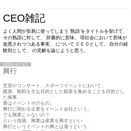
CEO雑記
よく人間が安易に使ってしまう '熟語'をタイトルを挙げて、
その熟語に対して、 辞書的に意味、 現社会において意味が
改悪されつつある事実、 について ＣＥＯとして、 自分の経
験則として、 の見解を論じようと思う。
2023-07-27
興行
芝居やコンサート、スポーツイベントにおいて、
鑑賞、観戦を主な目的とした観客を集めることを目的とし
た催事
要はイベントそのもの。
興行に関わる企業をイベント会社という。
でも興業じゃないの？
という指摘、興業は産業を興すといい
興行というイベントの興とは違うという。