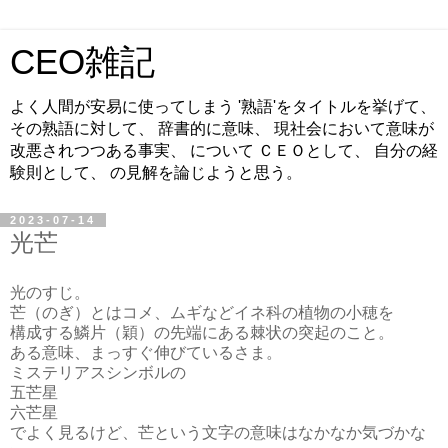
CEO雑記
よく人間が安易に使ってしまう '熟語'をタイトルを挙げて、
その熟語に対して、 辞書的に意味、 現社会において意味が
改悪されつつある事実、 について ＣＥＯとして、 自分の経
験則として、 の見解を論じようと思う。
2023-07-14
光芒
光のすじ。
芒（のぎ）とはコメ、ムギなどイネ科の植物の小穂を
構成する鱗片（穎）の先端にある棘状の突起のこと。
ある意味、まっすぐ伸びているさま。
ミステリアスシンボルの
五芒星
六芒星
でよく見るけど、芒という文字の意味はなかなか気づかな