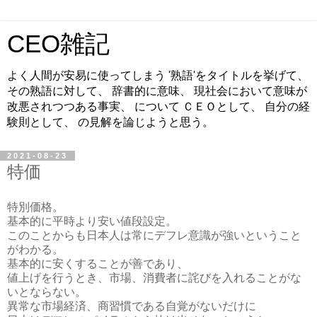
CEO雑記
よく人間が安易に使ってしまう '熟語'をタイトルを挙げて、
その熟語に対して、 辞書的に意味、 現社会において意味が
改悪されつつある事実、 について ＣＥＯとして、 自分の経
験則として、 の見解を論じようと思う。
2021-08-23
特価
特別価格。
基本的に平時より安い値段設定。
このことからも日本人は常にデフレ意識が強いということ
がわかる。
基本的に安くすることが善であり、
値上げを行うとき、市場、消費者に詫びを入れることがな
いとならない。
異常な市場経済、商習慣である自覚がないだけに