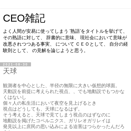
CEO雑記
よく人間が安易に使ってしまう '熟語'をタイトルを挙げて、
その熟語に対して、 辞書的に意味、 現社会において意味が
改悪されつつある事実、 について ＣＥＯとして、 自分の経
験則として、 の見解を論じようと思う。
2021-08-30
天球
観測者を中心とした、半径の無限に大きい仮想的球面。
天動説を前提に考えられた視点、、でも地動説でもつかな
くはないし
個々人の私生活において夜空を見上げるとき
視点はどうしても、天球になるはず。
そう考えると、天球で見てしまう視点のはずなのに
地動説を掲げたコペルニクス、ガリレオガリレイは
発見以上に庶民の思い込みによる迫害はつらかったんだろ