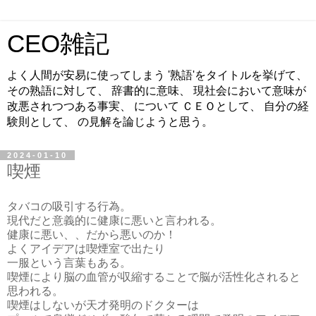
CEO雑記
よく人間が安易に使ってしまう '熟語'をタイトルを挙げて、
その熟語に対して、 辞書的に意味、 現社会において意味が
改悪されつつある事実、 について ＣＥＯとして、 自分の経
験則として、 の見解を論じようと思う。
2024-01-10
喫煙
タバコの吸引する行為。
現代だと意義的に健康に悪いと言われる。
健康に悪い、、だから悪いのか！
よくアイデアは喫煙室で出たり
一服という言葉もある。
喫煙により脳の血管が収縮することで脳が活性化されると
思われる。
喫煙はしないが天才発明のドクターは