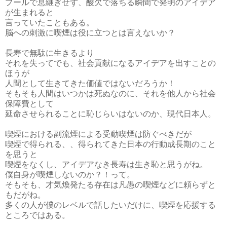
プールで息継ぎせず、酸欠で落ちる瞬間で発明のアイデア
が生まれると
言っていたこともある。
脳への刺激に喫煙は役に立つとは言えないか？
長寿で無駄に生きるより
それを失ってでも、社会貢献になるアイデアを出すことの
ほうが
人間として生きてきた価値ではないだろうか！
そもそも人間はいつかは死ぬなのに、それを他人から社会
保障費として
延命させられることに恥じらいはないのか、現代日本人。
喫煙における副流煙による受動喫煙は防ぐべきだが
喫煙で得られる、、得られてきた日本の行動成長期のこと
を思うと
喫煙をなくし、アイデアなき長寿は生き恥と思うがね。
僕自身が喫煙しないのか？！って。
そもそも、才気煥発たる存在は凡愚の喫煙などに頼らずと
もだがね。
多くの人が僕のレベルで話したいだけに、喫煙を応援する
ところではある。