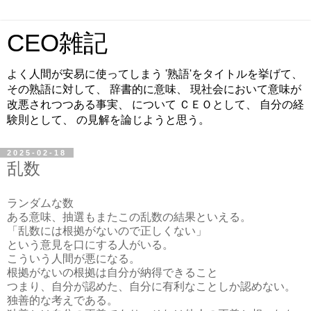
CEO雑記
よく人間が安易に使ってしまう '熟語'をタイトルを挙げて、
その熟語に対して、 辞書的に意味、 現社会において意味が
改悪されつつある事実、 について ＣＥＯとして、 自分の経
験則として、 の見解を論じようと思う。
2025-02-18
乱数
ランダムな数
ある意味、抽選もまたこの乱数の結果といえる。
「乱数には根拠がないので正しくない」
という意見を口にする人がいる。
こういう人間が悪になる。
根拠がないの根拠は自分が納得できること
つまり、自分が認めた、自分に有利なことしか認めない。
独善的な考えである。