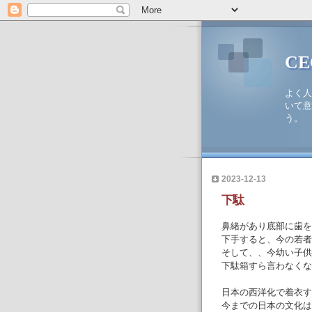
C
よく人
いて意
う。
2023-12-13
下駄
鼻緒があり底部に歯を
下手すると、今の若者
そして、、今幼い子供
下駄箱すら言わなくな
日本の西洋化で着衣す
今までの日本の文化は