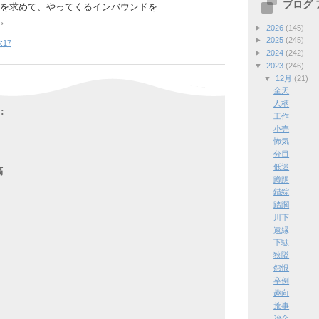
ブログ
を求めて、やってくるインバウンドを
。
►
2026
(145)
►
2025
(245)
:17
►
2024
(242)
▼
2023
(246)
▼
12月
(21)
全天
人柄
:
工作
小売
怖気
分目
低迷
稿
蹲踞
錯綜
踏躙
川下
遠縁
下駄
狭隘
怨恨
卒倒
趣向
荒事
冶金