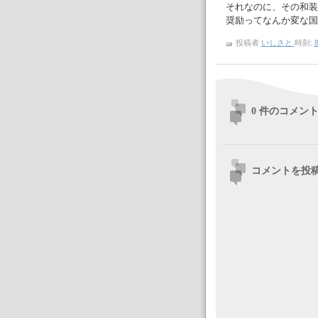
それなのに、その和装
奨励ってなんか変な国
投稿者
いしさと
時刻:
8
0 件のコメント
コメントを投