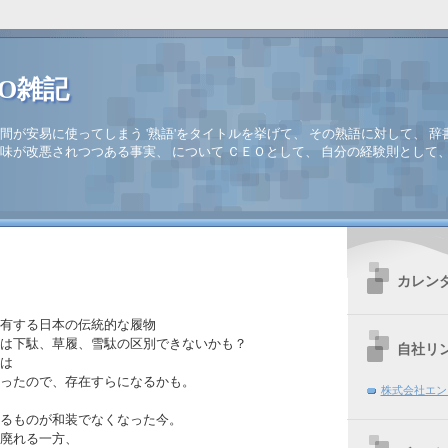
EO雑記
間が安易に使ってしまう '熟語'をタイトルを挙げて、 その熟語に対して、 辞
味が改悪されつつある事実、 について ＣＥＯとして、 自分の経験則として
カレン
有する日本の伝統的な履物
は下駄、草履、雪駄の区別できないかも？
自社リ
は
ったので、存在すらになるかも。
株式会社エン
るものが和装でなくなった今。
廃れる一方、