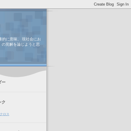
書的に意味、 現社会にお
、 の見解を論じようと思
ダー
ンク
クロス