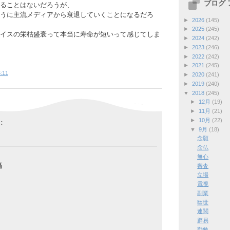
ブログ
ることはないだろうが、
うに主流メディアから衰退していくことになるだろ
►
2026
(145)
►
2025
(245)
イスの栄枯盛衰って本当に寿命が短いって感じてしま
►
2024
(242)
►
2023
(246)
►
2022
(242)
►
2021
(245)
:11
►
2020
(241)
►
2019
(240)
▼
2018
(245)
►
12月
(19)
►
11月
(21)
►
10月
(22)
:
▼
9月
(18)
念願
念仏
無心
稿
審査
立場
電視
副業
幽世
連関
辟易
勤勉