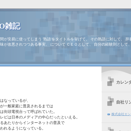
EO雑記
間が安易に使ってしまう '熟語'をタイトルを挙げて、 その熟語に対して、 辞
味が改悪されつつある事実、 について ＣＥＯとして、 自分の経験則として
カレン
はなっているが、
自社リ
が一般家庭に普及されるまでは
は街頭電視台って呼ばれていた。
株式会社エン
レビは日本のメディアの中心だったといえる。
るあたりからインターネットの普及で
われるようになっている。