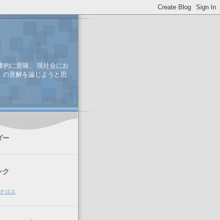
書的に意味、 現社会にお
、 の見解を論じようと思
ダー
ンク
クロス