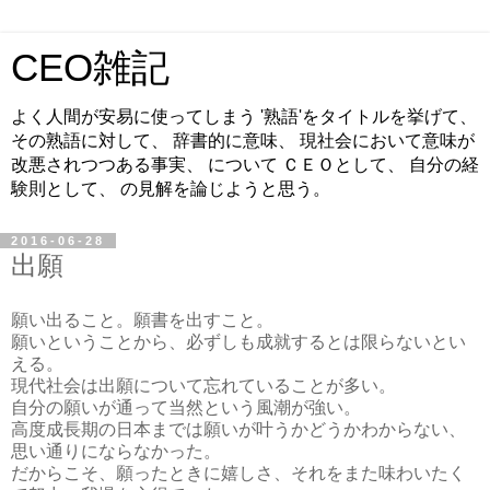
CEO雑記
よく人間が安易に使ってしまう '熟語'をタイトルを挙げて、
その熟語に対して、 辞書的に意味、 現社会において意味が
改悪されつつある事実、 について ＣＥＯとして、 自分の経
験則として、 の見解を論じようと思う。
2016-06-28
出願
願い出ること。願書を出すこと。
願いということから、必ずしも成就するとは限らないとい
える。
現代社会は出願について忘れていることが多い。
自分の願いが通って当然という風潮が強い。
高度成長期の日本までは願いが叶うかどうかわからない、
思い通りにならなかった。
だからこそ、願ったときに嬉しさ、それをまた味わいたく