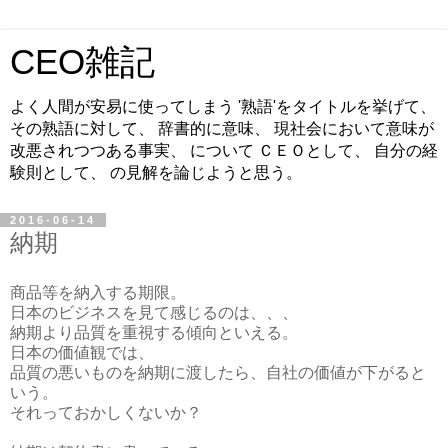
CEO雑記
よく人間が安易に使ってしまう '熟語'をタイトルを挙げて、
その熟語に対して、 辞書的に意味、 現社会において意味が
改悪されつつある事実、 について ＣＥＯとして、 自分の経
験則として、 の見解を論じようと思う。
2016-06-14
納期
商品等を納入する期限。
日本のビジネスを見て感じるのは、、、
納期より品質を重視する傾向といえる。
日本の価値観では、
品質の悪いものを納期に渡したら、自社の価値が下がると
いう。
それっておかしくないか？