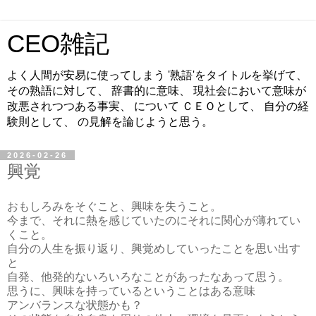
CEO雑記
よく人間が安易に使ってしまう '熟語'をタイトルを挙げて、
その熟語に対して、 辞書的に意味、 現社会において意味が
改悪されつつある事実、 について ＣＥＯとして、 自分の経
験則として、 の見解を論じようと思う。
2026-02-26
興覚
おもしろみをそぐこと、興味を失うこと。
今まで、それに熱を感じていたのにそれに関心が薄れてい
くこと。
自分の人生を振り返り、興覚めしていったことを思い出す
と
自発、他発的ないろいろなことがあったなあって思う。
思うに、興味を持っているということはある意味
アンバランスな状態かも？