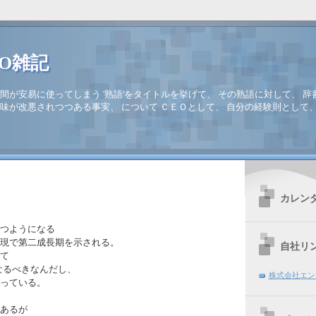
EO雑記
間が安易に使ってしまう '熟語'をタイトルを挙げて、 その熟語に対して、 辞
味が改悪されつつある事実、 について ＣＥＯとして、 自分の経験則として
カレン
つようになる
現で第二成長期を示される。
自社リ
て
になるべきなんだし、
株式会社エン
っている。
あるが