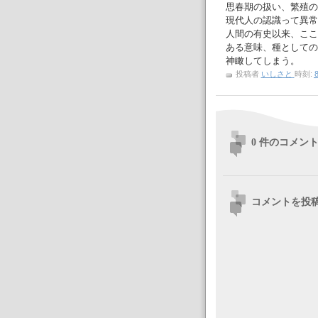
思春期の扱い、繁殖の
現代人の認識って異常
人間の有史以来、ここ
ある意味、種としての
神瞰してしまう。
投稿者
いしさと
時刻:
8
0 件のコメント
コメントを投