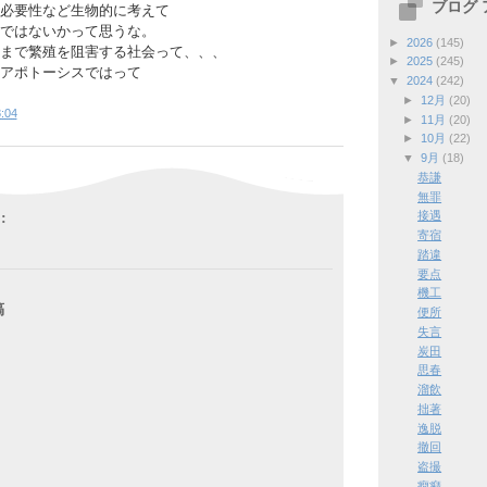
ブログ
必要性など生物的に考えて
ではないかって思うな。
►
2026
(145)
まで繁殖を阻害する社会って、、、
►
2025
(245)
アポトーシスではって
▼
2024
(242)
►
12月
(20)
:04
►
11月
(20)
►
10月
(22)
▼
9月
(18)
恭謙
無罪
:
接遇
寄宿
踏違
要点
機工
稿
便所
失言
炭田
思春
溜飲
拙著
逸脱
撤回
盗撮
癇癪