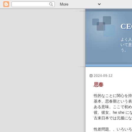
C
よく人
いて意
う。
2024-09-12
思春
性的なことに関心を持
基本、思春期という表
ある意味、ここで初め
彼、彼女、he she 
古来日本では元服にな
性差問題、、いろいろ