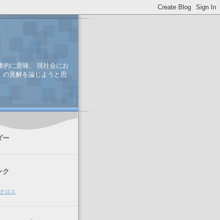
書的に意味、 現社会にお
、 の見解を論じようと思
ダー
ンク
クロス