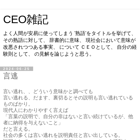
CEO雑記
よく人間が安易に使ってしまう '熟語'をタイトルを挙げて、
その熟語に対して、 辞書的に意味、 現社会において意味が
改悪されつつある事実、 について ＣＥＯとして、 自分の経
験則として、 の見解を論じようと思う。
2024-06-25
言逃
言い逃れ、、どういう意味かと調べても
言い逃れる、だます、裏切るとその説明も言い逃れている
ものばかり。
現代人にわかりやすく言えば
「言葉の説明で、自分の非はないと言い続けているが、他
者に納得を与えないこと」
だと言える。
社会の多くは言い逃れを説明責任と言い出している。