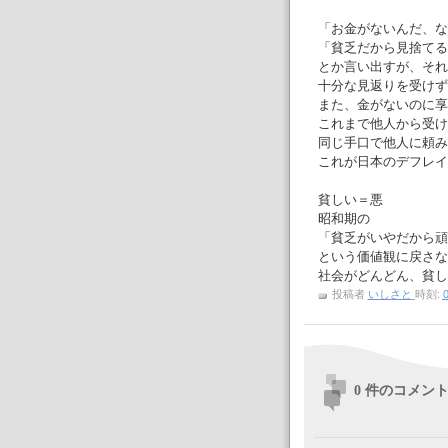
「お金がないんだ、な
「貧乏だから見捨てる
とか言い出すが、それ
十分な見返りを受けず
また、金がないのに享
これまで他人から受け
同じ手口で他人に頼み
これが日本のデフレイ
貧しい＝悪
昭和期の
「貧乏がいやだから頑
という価値観に戻さな
社会がどんどん、貧し
投稿者
いしさと
時刻:
0
0 件のコメント