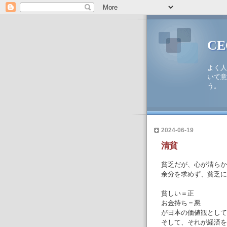
C
よく人
いて意
う。
2024-06-19
清貧
貧乏だが、心が清らか
余分を求めず、貧乏に
貧しい＝正
お金持ち＝悪
が日本の価値観として
そして、それが経済を