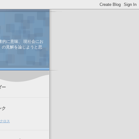
書的に意味、 現社会にお
、 の見解を論じようと思
ダー
ンク
クロス