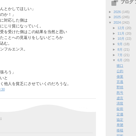
ブログ
んとかしてほしい」
►
2026
(145)
のか！」
►
2025
(245)
に対応した側は
▼
2024
(242)
にじり貧になっていく。
►
12月
(20)
受を受けた側はこの結果を当然と思い
►
11月
(20)
たことへの見返りをしないどころか
►
10月
(22)
込む。
►
9月
(18)
ンフルエンス。
►
8月
(21)
►
7月
(21)
▼
6月
(20)
猪口
公約
張ろう」
偉業
いと
言逃
く他人を貧乏にさせていくのだろうな。
野焼
:30
怒号
虚言
清貧
錠前
定価
:
協定
卑陋
移植
同和