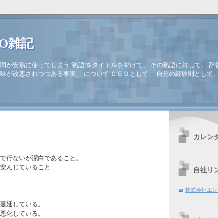
EO雑記
間が安易に使ってしまう '熟語'をタイトルを挙げて、 その熟語に対して、 辞
味が改悪されつつある事実、 について ＣＥＯとして、 自分の経験則として
カレン
で行ないが潔白であること。
安んじていること
自社リ
株式会社エン
蔓延している。
悪化している。