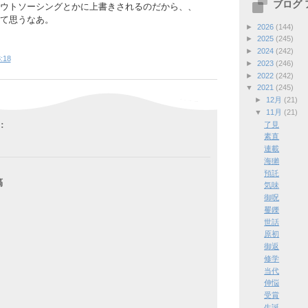
ブログ
ウトソーシングとかに上書きされるのだから、、
て思うなあ。
►
2026
(144)
►
2025
(245)
►
2024
(242)
:18
►
2023
(246)
►
2022
(242)
▼
2021
(245)
►
12月
(21)
▼
11月
(21)
:
了見
素直
連載
海獺
預託
稿
気味
御呪
矍鑠
世話
原初
御返
修学
当代
伸悩
受賞
生誕