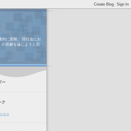
書的に意味、 現社会にお
、 の見解を論じようと思
ダー
ンク
クロス