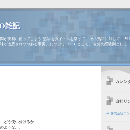
EO雑記
間が安易に使ってしまう '熟語'をタイトルを挙げて、 その熟語に対して、 辞
味が改悪されつつある事実、 について ＣＥＯとして、 自分の経験則として
カレン
自社リ
株式会社エン
、どう使い分けるか、、
のような。。