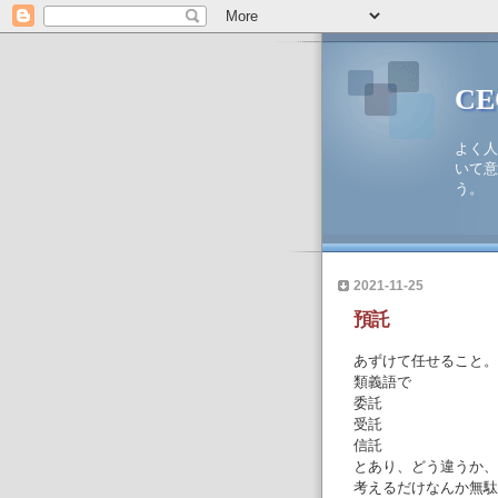
C
よく人
いて意
う。
2021-11-25
預託
あずけて任せること。
類義語で
委託
受託
信託
とあり、どう違うか、
考えるだけなんか無駄