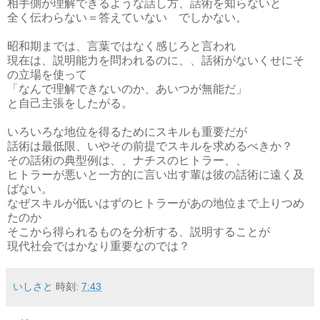
相手側が理解できるような話し方、話術を知らないと
全く伝わらない＝答えていない でしかない。
昭和期までは、言葉ではなく感じろと言われ
現在は、説明能力を問われるのに、、話術がないくせにそ
の立場を使って
「なんで理解できないのか、あいつが無能だ」
と自己主張をしたがる。
いろいろな地位を得るためにスキルも重要だが
話術は最低限、いやその前提でスキルを求めるべきか？
その話術の典型例は、、ナチスのヒトラー、、
ヒトラーが悪いと一方的に言い出す輩は彼の話術に遠く及
ばない。
なぜスキルが低いはずのヒトラーがあの地位まで上りつめ
たのか
そこから得られるものを分析する、説明することが
現代社会ではかなり重要なのでは？
いしさと
時刻:
7:43