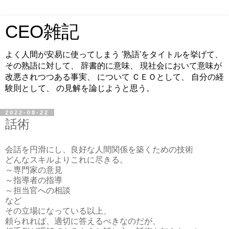
CEO雑記
よく人間が安易に使ってしまう '熟語'をタイトルを挙げて、
その熟語に対して、 辞書的に意味、 現社会において意味が
改悪されつつある事実、 について ＣＥＯとして、 自分の経
験則として、 の見解を論じようと思う。
2022-08-22
話術
会話を円滑にし、良好な人間関係を築くための技術
どんなスキルよりこれに尽きる。
～専門家の意見
～指導者の指導
～担当官への相談
など
その立場になっている以上、
頼られれば、適切に答えるべきなのだが、