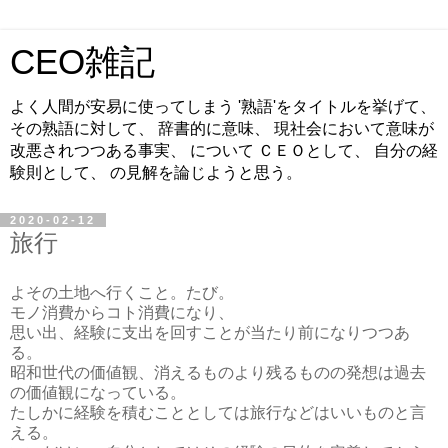
CEO雑記
よく人間が安易に使ってしまう '熟語'をタイトルを挙げて、
その熟語に対して、 辞書的に意味、 現社会において意味が
改悪されつつある事実、 について ＣＥＯとして、 自分の経
験則として、 の見解を論じようと思う。
2020-02-12
旅行
よその土地へ行くこと。たび。
モノ消費からコト消費になり、
思い出、経験に支出を回すことが当たり前になりつつあ
る。
昭和世代の価値観、消えるものより残るものの発想は過去
の価値観になっている。
たしかに経験を積むこととしては旅行などはいいものと言
える。