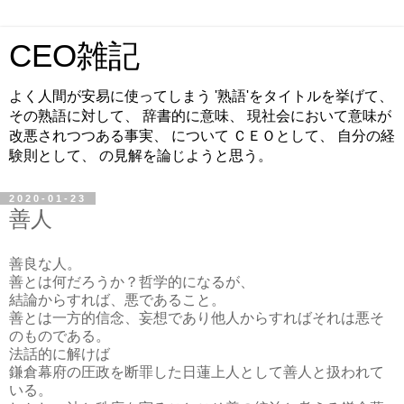
CEO雑記
よく人間が安易に使ってしまう '熟語'をタイトルを挙げて、
その熟語に対して、 辞書的に意味、 現社会において意味が
改悪されつつある事実、 について ＣＥＯとして、 自分の経
験則として、 の見解を論じようと思う。
2020-01-23
善人
善良な人。
善とは何だろうか？哲学的になるが、
結論からすれば、悪であること。
善とは一方的信念、妄想であり他人からすればそれは悪そ
のものである。
法話的に解けば
鎌倉幕府の圧政を断罪した日蓮上人として善人と扱われて
いる。