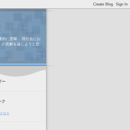
書的に意味、 現社会にお
、 の見解を論じようと思
ダー
ンク
クロス