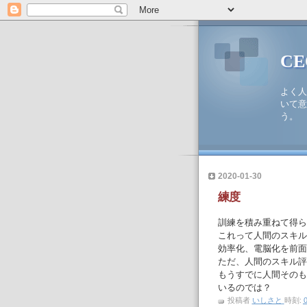
C
よく人
いて意
う。
2020-01-30
練度
訓練を積み重ねて得ら
これって人間のスキル
効率化、電脳化を前面
ただ、人間のスキル評価っ
もうすでに人間そのも
いるのでは？
投稿者
いしさと
時刻:
0