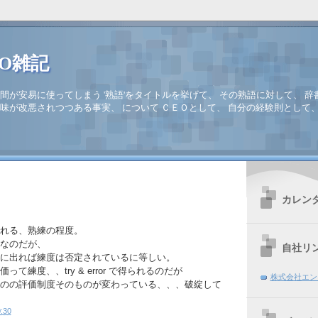
EO雑記
間が安易に使ってしまう '熟語'をタイトルを挙げて、 その熟語に対して、 辞
味が改悪されつつある事実、 について ＣＥＯとして、 自分の経験則として
カレン
れる、熟練の程度。
なのだが、
自社リ
に出れば練度は否定されているに等しい。
て練度、、try & error で得られるのだが
株式会社エン
のの評価制度そのものが変わっている、、、破綻して
:30