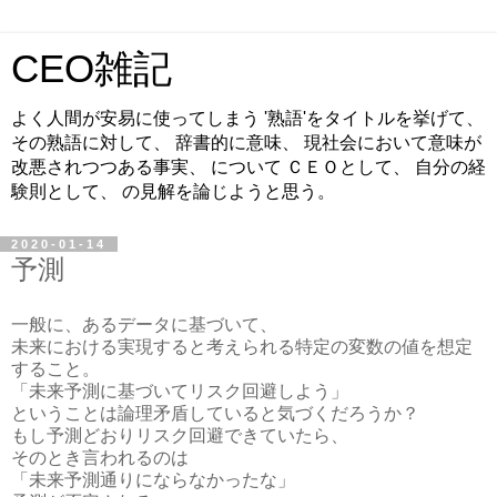
CEO雑記
よく人間が安易に使ってしまう '熟語'をタイトルを挙げて、
その熟語に対して、 辞書的に意味、 現社会において意味が
改悪されつつある事実、 について ＣＥＯとして、 自分の経
験則として、 の見解を論じようと思う。
2020-01-14
予測
一般に、あるデータに基づいて、
未来における実現すると考えられる特定の変数の値を想定
すること。
「未来予測に基づいてリスク回避しよう」
ということは論理矛盾していると気づくだろうか？
もし予測どおりリスク回避できていたら、
そのとき言われるのは
「未来予測通りにならなかったな」