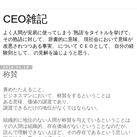
CEO雑記
よく人間が安易に使ってしまう '熟語'をタイトルを挙げて、
その熟語に対して、 辞書的に意味、 現社会において意味が
改悪されつつある事実、 について ＣＥＯとして、 自分の経
験則として、 の見解を論じようと思う。
2016-01-15
称賛
褒めたたえること。
ビジネスマンにおいて、称賛をするということは
ある意味、価値の譲渡であり、
譲渡できるだけの地位がなくてはならない。
組織的に地位のない人間が称賛を与えているということは
その人間は組織的、存在価値がないということなのだが、
読んで理解できない人ほど、その存在であるという悲しい