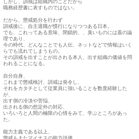
しかし、訓戒は組織内のことだから
職務経歴書に表すものではない。
だから、懲戒処分を行わず
訓戒後に、自主退職が慣行になりつつある日本。
でも、これってある意味、閉鎖的、、臭いものには蓋の論
理であり、
今の時代、どんなことでも人伝、ネットなどで情報はいく
らでも流れてしまうもの。
その訓戒を出すことが出される本人、出す組織の価値を問
われることになる。
自分自身、
これまで懲戒検討、訓戒は発令し、
それをカタチとして従業員に強いることを数度経験した
が、
出す側の冷淡や苦悩、
出される側の想定外の対応、
いろいろと人間の極限の心情をみて、学ぶところがあっ
た。
能力主義である以上、
懲戒もまたマイナスの能力評価