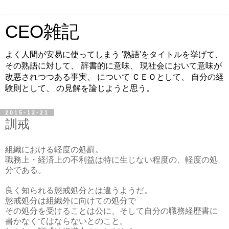
CEO雑記
よく人間が安易に使ってしまう '熟語'をタイトルを挙げて、
その熟語に対して、 辞書的に意味、 現社会において意味が
改悪されつつある事実、 について ＣＥＯとして、 自分の経
験則として、 の見解を論じようと思う。
2015-12-21
訓戒
組織における軽度の処罰。
職務上・経済上の不利益は特に生じない程度の、軽度の処
分である。
良く知られる懲戒処分とは違うようだ。
懲戒処分は組織外に向けての処分で
その処分を受けることは公に、そして自分の職務経歴書に
書かなくてはならないとのこと。