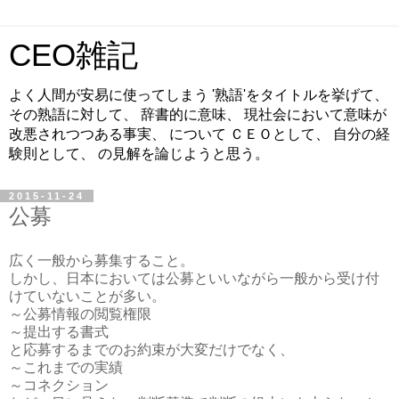
CEO雑記
よく人間が安易に使ってしまう '熟語'をタイトルを挙げて、
その熟語に対して、 辞書的に意味、 現社会において意味が
改悪されつつある事実、 について ＣＥＯとして、 自分の経
験則として、 の見解を論じようと思う。
2015-11-24
公募
広く一般から募集すること。
しかし、日本においては公募といいながら一般から受け付
けていないことが多い。
～公募情報の閲覧権限
～提出する書式
と応募するまでのお約束が大変だけでなく、
～これまでの実績
～コネクション