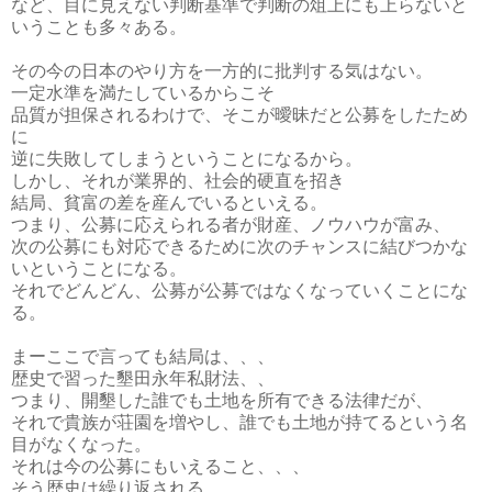
など、目に見えない判断基準で判断の俎上にも上らないと
いうことも多々ある。
その今の日本のやり方を一方的に批判する気はない。
一定水準を満たしているからこそ
品質が担保されるわけで、そこが曖昧だと公募をしたため
に
逆に失敗してしまうということになるから。
しかし、それが業界的、社会的硬直を招き
結局、貧富の差を産んでいるといえる。
つまり、公募に応えられる者が財産、ノウハウが富み、
次の公募にも対応できるために次のチャンスに結びつかな
いということになる。
それでどんどん、公募が公募ではなくなっていくことにな
る。
まーここで言っても結局は、、、
歴史で習った墾田永年私財法、、
つまり、開墾した誰でも土地を所有できる法律だが、
それで貴族が荘園を増やし、誰でも土地が持てるという名
目がなくなった。
それは今の公募にもいえること、、、
そう歴史は繰り返される。