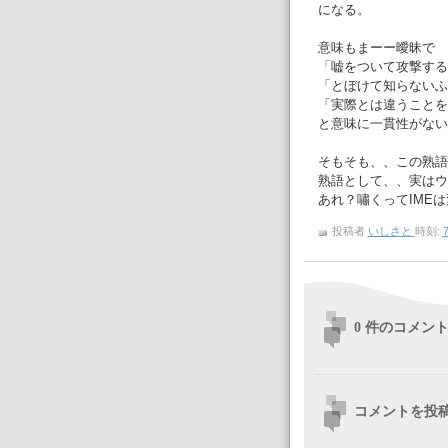
になる。
意味もまーー曖昧で
「嘘をついて攻撃する
「とぼけて知らないふ
「実際とは違うことを
と意味に一貫性がない
そもそも、、この熟語
熟語として、、実はウ
あれ？嘯くってIME
投稿者
いしさと
時刻:
7
0 件のコメント
コメントを投