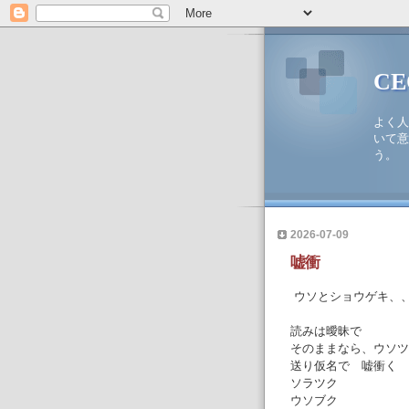
C
よく人
いて意
う。
2026-07-09
嘘衝
ウソとショウゲキ、
読みは曖昧で
そのままなら、ウソツ
送り仮名で 嘘衝く 
ソラツク
ウソブク