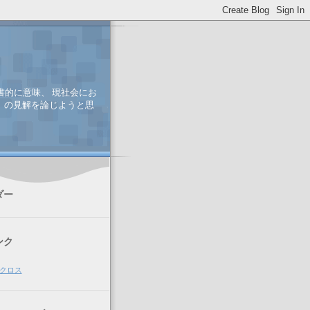
書的に意味、 現社会にお
、 の見解を論じようと思
ダー
ンク
クロス