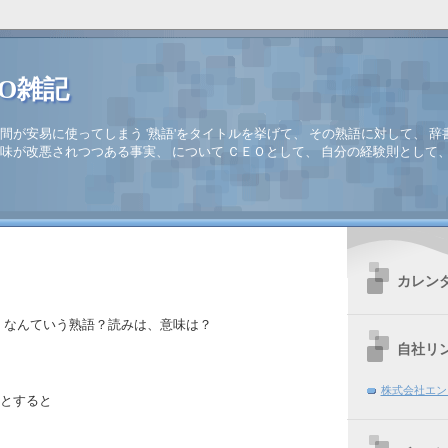
EO雑記
間が安易に使ってしまう '熟語'をタイトルを挙げて、 その熟語に対して、 辞
味が改悪されつつある事実、 について ＣＥＯとして、 自分の経験則として
カレン
、なんていう熟語？読みは、意味は？
自社リ
株式会社エン
とすると