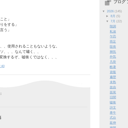
ブログ
▼
2026
(145)
►
8月
(5)
こと」
▼
7月
(22)
りをする」
階調
言う」
私淑
乍恐
雨足
、、使用されることもないような。
阻喪
ソ、、、なんて嘯く、、
脚気
は変換するぞ、嘘衝くではなく、、、
外気
凡骨
:40
酷暑
資蔭
遍歴
未熟
故由
面罵
:
旧聞
嘘衝
詩文
牽牛
稿
式台
延伸
密閉