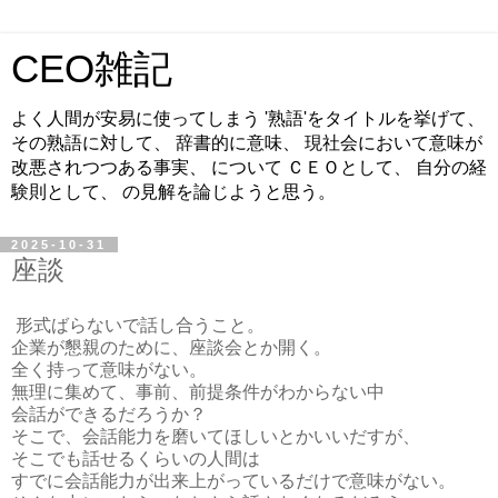
CEO雑記
よく人間が安易に使ってしまう '熟語'をタイトルを挙げて、
その熟語に対して、 辞書的に意味、 現社会において意味が
改悪されつつある事実、 について ＣＥＯとして、 自分の経
験則として、 の見解を論じようと思う。
2025-10-31
座談
形式ばらないで話し合うこと。
企業が懇親のために、座談会とか開く。
全く持って意味がない。
無理に集めて、事前、前提条件がわからない中
会話ができるだろうか？
そこで、会話能力を磨いてほしいとかいいだすが、
そこでも話せるくらいの人間は
すでに会話能力が出来上がっているだけで意味がない。