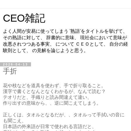
CEO雑記
よく人間が安易に使ってしまう '熟語'をタイトルを挙げて、
その熟語に対して、 辞書的に意味、 現社会において意味が
改悪されつつある事実、 について ＣＥＯとして、 自分の経
験則として、 の見解を論じようと思う。
2026-04-13
手折
花や枝などを道具を使わず、手で折り取ること。
漢字で書くとなんとなくわかるが、なんて読む？
テオリだと、手織りと読み間違えて違い、
作り出すの意味から、、逆に聞こえてしまう。
正しくは、タオルとなるだが、、タオルって手拭いの音に
も聞こえ、
日本語の外来語が日常で使われる言語だと、