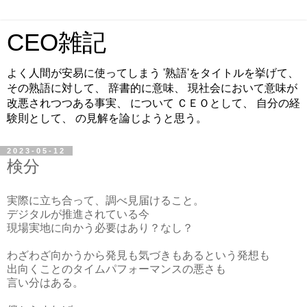
CEO雑記
よく人間が安易に使ってしまう '熟語'をタイトルを挙げて、
その熟語に対して、 辞書的に意味、 現社会において意味が
改悪されつつある事実、 について ＣＥＯとして、 自分の経
験則として、 の見解を論じようと思う。
2023-05-12
検分
実際に立ち合って、調べ見届けること。
デジタルが推進されている今
現場実地に向かう必要はあり？なし？
わざわざ向かうから発見も気づきもあるという発想も
出向くことのタイムパフォーマンスの悪さも
言い分はある。