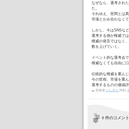
なぜなら、選考された
た。
それゆえ、世間とは異
市場とかみ合わなくて
しかし、今はSNSな
選考する側が権威では
権威の発言ではなく、
数を上げていく。
イベント的な選考会で
権威なくても自由に口
伝統的な権威を重んじ
今の世相、市場を重ん
選考するものの価値評
投稿者
いしさと
時刻:
0
0 件のコメント