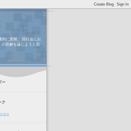
書的に意味、 現社会にお
、 の見解を論じようと思
ダー
ンク
クロス