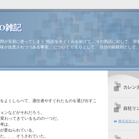
EO雑記
間が安易に使ってしまう '熟語'をタイトルを挙げて、 その熟語に対して、 辞
味が改悪されつつある事実、 について ＣＥＯとして、 自分の経験則として
カレン
をよくしらべて、適任者やすぐれたものを選び出すこ
自社リ
ョンなどがそれだろう。
く変わってきているものの一つだ。
株式会社エン
考は、
が委ねられている。
た。、、そうされていた。