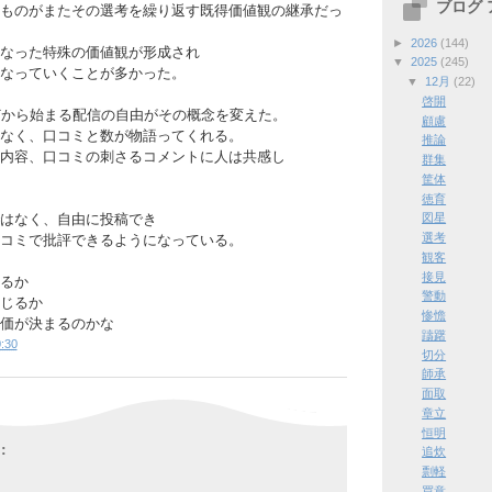
ブログ
ものがまたその選考を繰り返す既得価値観の継承だっ
►
2026
(144)
なった特殊の価値観が形成され
▼
2025
(245)
なっていくことが多かった。
▼
12月
(22)
啓開
どから始まる配信の自由がその概念を変えた。
顧慮
なく、口コミと数が物語ってくれる。
推論
内容、口コミの刺さるコメントに人は共感し
群集
筐体
徳育
はなく、自由に投稿でき
図星
選考
コミで批評できるようになっている。
観客
接見
るか
警動
じるか
惨憺
価が決まるのかな
躊躇
:30
切分
師承
面取
章立
恒明
:
追炊
剽軽
買意