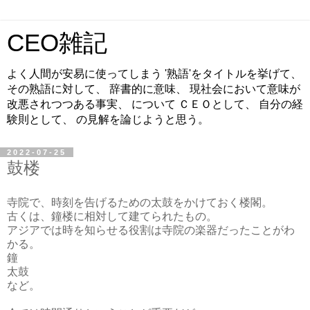
CEO雑記
よく人間が安易に使ってしまう '熟語'をタイトルを挙げて、
その熟語に対して、 辞書的に意味、 現社会において意味が
改悪されつつある事実、 について ＣＥＯとして、 自分の経
験則として、 の見解を論じようと思う。
2022-07-25
鼓楼
寺院で、時刻を告げるための太鼓をかけておく楼閣。
古くは、鐘楼に相対して建てられたもの。
アジアでは時を知らせる役割は寺院の楽器だったことがわ
かる。
鐘
太鼓
など。