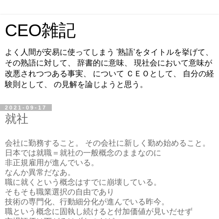
CEO雑記
よく人間が安易に使ってしまう '熟語'をタイトルを挙げて、
その熟語に対して、 辞書的に意味、 現社会において意味が
改悪されつつある事実、 について ＣＥＯとして、 自分の経
験則として、 の見解を論じようと思う。
2021-09-17
就社
会社に勤務すること。 その会社に新しく勤め始めること。
日本では就職＝就社の一般概念のままなのに
非正規雇用が進んでいる。
なんか異常だなあ。
職に就くという概念はすでに崩壊している。
そもそも職業選択の自由であり
技術の専門化、行動細分化が進んでいる昨今。
職という概念に固執し続けると付加価値が見いだせず