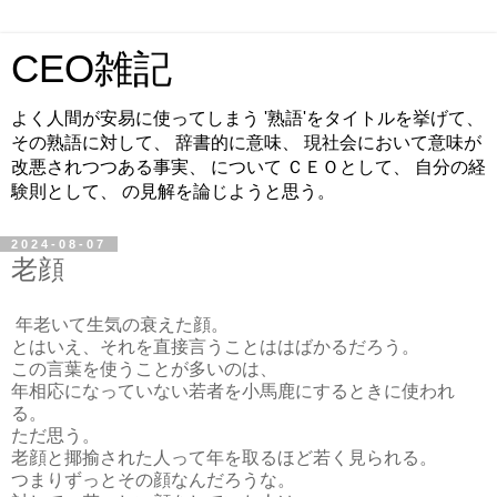
CEO雑記
よく人間が安易に使ってしまう '熟語'をタイトルを挙げて、
その熟語に対して、 辞書的に意味、 現社会において意味が
改悪されつつある事実、 について ＣＥＯとして、 自分の経
験則として、 の見解を論じようと思う。
2024-08-07
老顔
年老いて生気の衰えた顔。
とはいえ、それを直接言うことははばかるだろう。
この言葉を使うことが多いのは、
年相応になっていない若者を小馬鹿にするときに使われ
る。
ただ思う。
老顔と揶揄された人って年を取るほど若く見られる。
つまりずっとその顔なんだろうな。