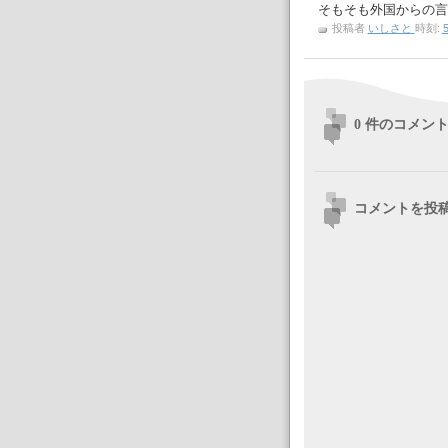
そもそも外国からの言
投稿者
いしさと
時刻:
5
0 件のコメント
コメントを投