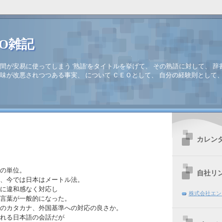
EO雑記
間が安易に使ってしまう '熟語'をタイトルを挙げて、 その熟語に対して、 辞
味が改悪されつつある事実、 について ＣＥＯとして、 自分の経験則として
カレン
の単位。
自社リ
、今では日本はメートル法。
に違和感なく対応し
株式会社エン
言葉が一般的になった。
のカタカナ、外国基準への対応の良さか。
れる日本語の会話だが