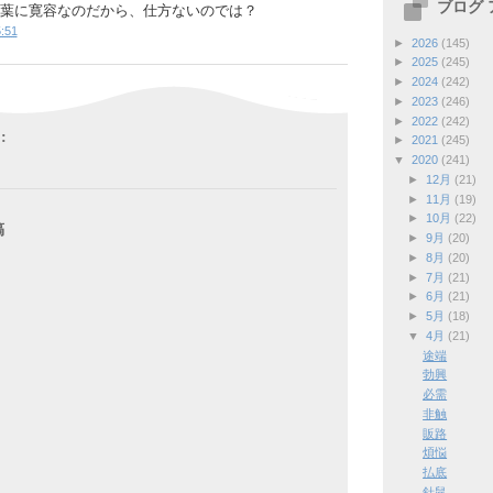
ブログ
葉に寛容なのだから、仕方ないのでは？
:51
►
2026
(145)
►
2025
(245)
►
2024
(242)
►
2023
(246)
►
2022
(242)
:
►
2021
(245)
▼
2020
(241)
►
12月
(21)
►
11月
(19)
►
10月
(22)
稿
►
9月
(20)
►
8月
(20)
►
7月
(21)
►
6月
(21)
►
5月
(18)
▼
4月
(21)
途端
勃興
必需
非触
販路
煩悩
払底
針鼠