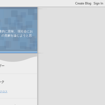
書的に意味、 現社会にお
、 の見解を論じようと思
ダー
ンク
クロス