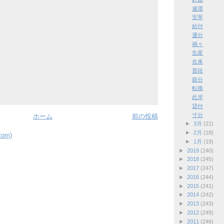
連環
安寧
給付
通分
禍々
生産
在来
普段
親分
転換
此岸
貸付
寸分
ホーム
前の投稿
►
3月
(21)
►
2月
(18)
om)
►
1月
(19)
►
2019
(240)
►
2018
(245)
►
2017
(247)
►
2016
(244)
►
2015
(241)
►
2014
(242)
►
2013
(243)
►
2012
(249)
►
2011
(246)