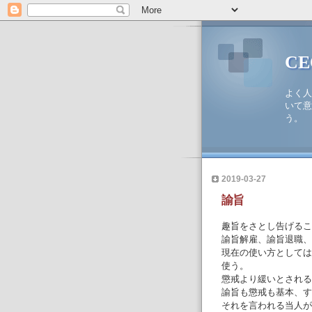
C
よく人
いて意
う。
2019-03-27
諭旨
趣旨をさとし告げるこ
諭旨解雇、諭旨退職、
現在の使い方としては
使う。
懲戒より緩いとされる
諭旨も懲戒も基本、す
それを言われる当人が