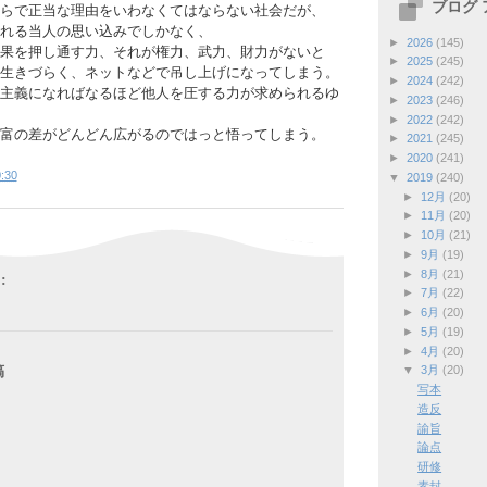
ブログ
らで正当な理由をいわなくてはならない社会だが、
れる当人の思い込みでしかなく、
►
2026
(145)
果を押し通す力、それが権力、武力、財力がないと
►
2025
(245)
生きづらく、ネットなどで吊し上げになってしまう。
►
2024
(242)
主義になればなるほど他人を圧する力が求められるゆ
►
2023
(246)
►
2022
(242)
富の差がどんどん広がるのではっと悟ってしまう。
►
2021
(245)
►
2020
(241)
:30
▼
2019
(240)
►
12月
(20)
►
11月
(20)
►
10月
(21)
►
9月
(19)
►
8月
(21)
:
►
7月
(22)
►
6月
(20)
►
5月
(19)
►
4月
(20)
稿
▼
3月
(20)
写本
造反
諭旨
論点
研修
素封