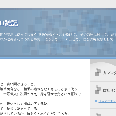
EO雑記
間が安易に使ってしまう '熟語'をタイトルを挙げて、 その熟語に対して、 辞
味が改悪されつつある事実、 について ＣＥＯとして、 自分の経験則として
カレン
と。言い聞かせること。
諭旨免官など、相手の地位をなくさせるときに使う。
自社リ
、一応当人に説明のうえ、身を引かせたという意味で
株式会社エン
が、扱いとして権威の下で裁決。
でに結果は決まっている。
納得しているか、抗おうと思うかだけである。