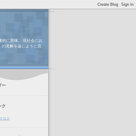
書的に意味、 現社会にお
、 の見解を論じようと思
ダー
ンク
クロス