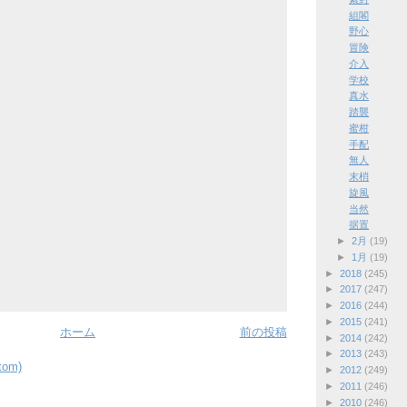
組閣
野心
冒険
介入
学校
真水
踏襲
蜜柑
手配
無人
末梢
旋風
当然
据置
►
2月
(19)
►
1月
(19)
►
2018
(245)
►
2017
(247)
►
2016
(244)
►
2015
(241)
ホーム
前の投稿
►
2014
(242)
►
2013
(243)
om)
►
2012
(249)
►
2011
(246)
►
2010
(246)