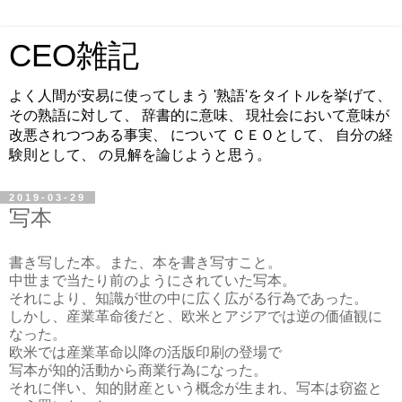
CEO雑記
よく人間が安易に使ってしまう '熟語'をタイトルを挙げて、
その熟語に対して、 辞書的に意味、 現社会において意味が
改悪されつつある事実、 について ＣＥＯとして、 自分の経
験則として、 の見解を論じようと思う。
2019-03-29
写本
書き写した本。また、本を書き写すこと。
中世まで当たり前のようにされていた写本。
それにより、知識が世の中に広く広がる行為であった。
しかし、産業革命後だと、欧米とアジアでは逆の価値観に
なった。
欧米では産業革命以降の活版印刷の登場で
写本が知的活動から商業行為になった。
それに伴い、知的財産という概念が生まれ、写本は窃盗と