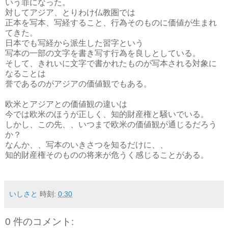
いう罪になった。
対してアジア、とりわけ仏教圏では
正本を写本、写経すること、行為そのものに価値が生まれ
てきた。
日本でも写経から派生した習字という
写本の一部の文字を書き写す行為を良しとしている。
そして、きれいに文字で書かれたものが写本される対象に
なることは
誉であるのがアジアの価値観でもある。
欧米とアジアとの価値観の違いは
今では欧米のほうが正しく、知的財産権と騒いでいる。
しかし、この先、、いつまで欧米の価値観が通じるだろう
か？
なんか、、写本のいきさつを知るだけに、、
知的財産権そのものの将来が危うく感じることがある。
いしさと
時刻:
0:30
0 件のコメント: