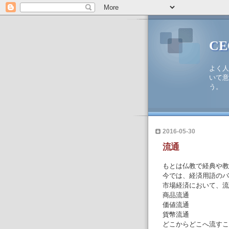
C
よく人
いて意
う。
2016-05-30
流通
もとは仏教で経典や教
今では、経済用語のバ
市場経済において、流
商品流通
価値流通
貨幣流通
どこからどこへ流すこ