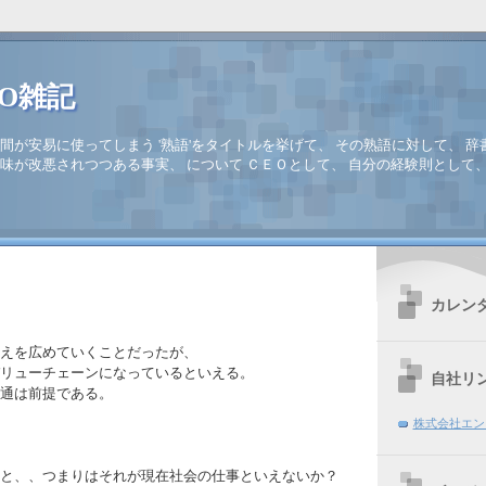
EO雑記
間が安易に使ってしまう '熟語'をタイトルを挙げて、 その熟語に対して、 辞
味が改悪されつつある事実、 について ＣＥＯとして、 自分の経験則として
カレン
えを広めていくことだったが、
リューチェーンになっているといえる。
自社リ
通は前提である。
株式会社エン
と、、つまりはそれが現在社会の仕事といえないか？