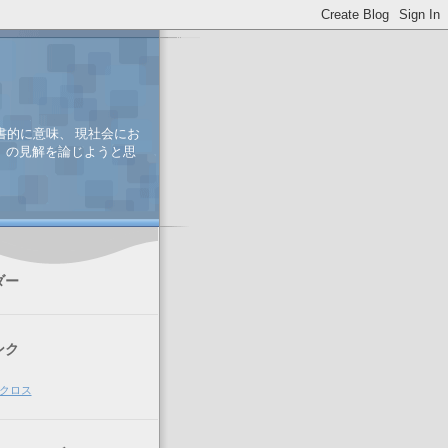
書的に意味、 現社会にお
、 の見解を論じようと思
ダー
ンク
クロス