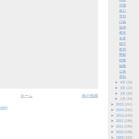
洋酒
放心
営利
口論
旋律
罹患
名誉
模写
夜明
懇願
戦慄
論拠
公表
英知
►
4月
(20)
►
3月
(22)
►
2月
(20)
ホーム
前の投稿
►
1月
(19)
►
2015
(241)
om)
►
2014
(242)
►
2013
(243)
►
2012
(249)
►
2011
(246)
►
2010
(246)
►
2009
(226)