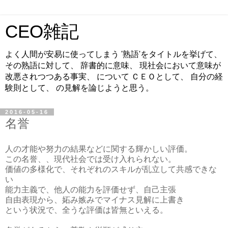
CEO雑記
よく人間が安易に使ってしまう '熟語'をタイトルを挙げて、
その熟語に対して、 辞書的に意味、 現社会において意味が
改悪されつつある事実、 について ＣＥＯとして、 自分の経
験則として、 の見解を論じようと思う。
2016-05-16
名誉
人の才能や努力の結果などに関する輝かしい評価。
この名誉、、現代社会では受け入れられない。
価値の多様化で、それぞれのスキルが乱立して共感できな
い
能力主義で、他人の能力を評価せず、自己主張
自由表現から、妬み嫉みでマイナス見解に上書き
という状況で、全うな評価は皆無といえる。