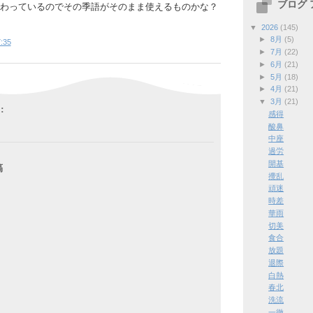
ブログ
わっているのでその季語がそのまま使えるものかな？
▼
2026
(145)
►
8月
(5)
:35
►
7月
(22)
►
6月
(21)
►
5月
(18)
►
4月
(21)
▼
3月
(21)
:
感得
酸鼻
中座
過労
開基
稿
攪乱
頑迷
時差
華雨
切美
食合
放題
退際
白熱
春北
洗流
一徹