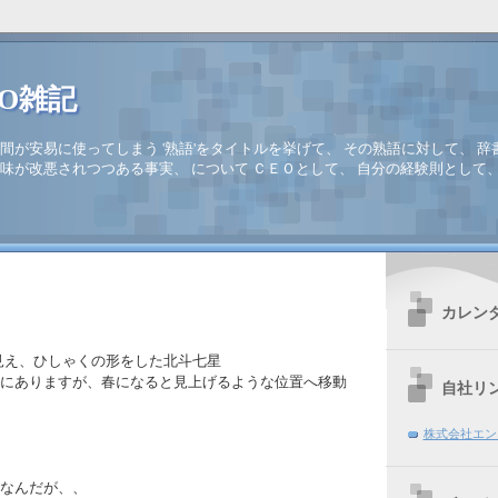
EO雑記
間が安易に使ってしまう '熟語'をタイトルを挙げて、 その熟語に対して、 辞
味が改悪されつつある事実、 について ＣＥＯとして、 自分の経験則として
カレン
見え、ひしゃくの形をした北斗七星
にありますが、春になると見上げるような位置へ移動
自社リ
株式会社エン
なんだが、、