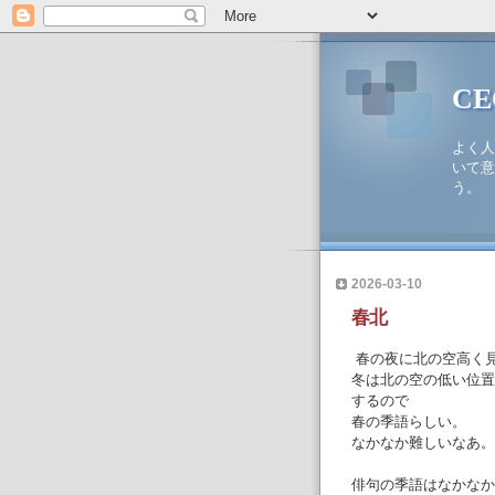
C
よく人
いて意
う。
2026-03-10
春北
春の夜に北の空高く
冬は北の空の低い位置
するので
春の季語らしい。
なかなか難しいなあ。
俳句の季語はなかなか