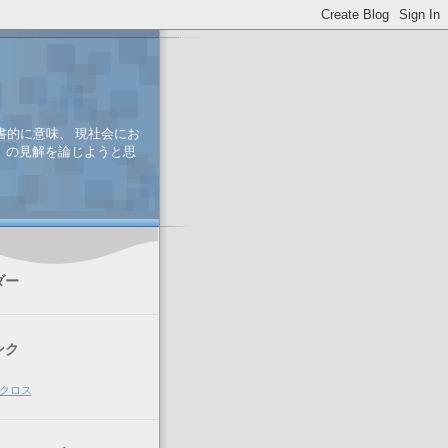
書的に意味、 現社会にお
、 の見解を論じようと思
ダー
ンク
クロス