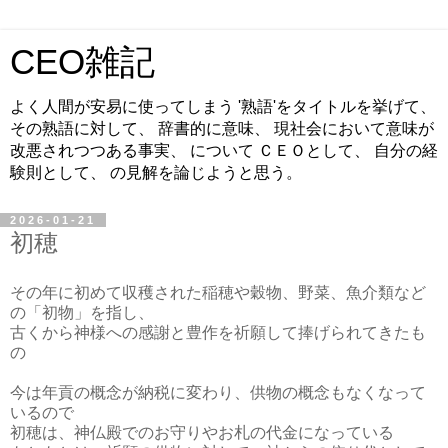
CEO雑記
よく人間が安易に使ってしまう '熟語'をタイトルを挙げて、
その熟語に対して、 辞書的に意味、 現社会において意味が
改悪されつつある事実、 について ＣＥＯとして、 自分の経
験則として、 の見解を論じようと思う。
2026-01-21
初穂
その年に初めて収穫された稲穂や穀物、野菜、魚介類など
の「初物」を指し、
古くから神様への感謝と豊作を祈願して捧げられてきたも
の
今は年貢の概念が納税に変わり、供物の概念もなくなって
いるので
初穂は、神仏殿でのお守りやお札の代金になっている